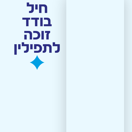
חיל
בודד
מסירת/תרומת תפילין
זוכה
לתפילין