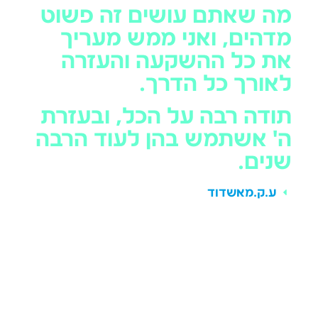
מה שאתם עושים זה פשוט
מדהים, ואני ממש מעריך
את כל ההשקעה והעזרה
לאורך כל הדרך.
תודה רבה על הכל, ובעזרת
ה' אשתמש בהן לעוד הרבה
שנים.
ע.ק.
מאשדוד
סיפור קודם
הבא
וְהִיא שֶׁעָמְדָה לַאֲבוֹתֵינוּ וְלָנוּ
ההתרגשות סביב התפילין