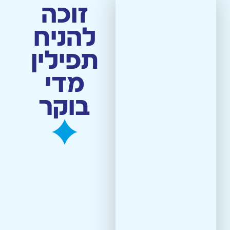
זוכה
להניח
מסירת/תרומת תפילין
תפילין
מדי
בוקר