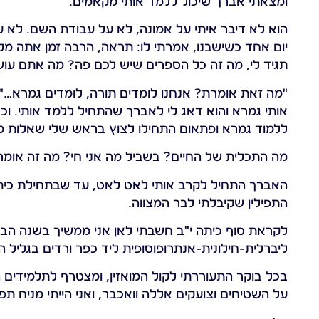
ומצאתי אברך שיכול ללמד אותי מקאמים.
הוא לא דיבר איתי על אמונה, לא על עבודת השם. לא ע
יום אחד כשישבנו, אמרתי לו: תראה, הרבה זמן אתה מ
תגיד לי, מה זה כל הספרים שיש לכם פה? מה אתם עוש
"מה זאת אומרת? אנחנו לומדים תורה, לומדים גמרא…" 
ללמוד גמרא ופתאום התחילו לצוץ בראש שלי שאלות מה
מה התכלית של החיים? בשביל מה אני חי? מה זה אומר 
האברך התחיל לקרב אותי לאט לאט, עד שבתחילת כיתה 
התפילין שקיבלתי לבר המצווה.
לקראת סוף כיתה י"ב חשבתי לאן אני ממשיך בשנה הבא
ליברלית-חילונית-אנתרופוסופית ליד כפר ורדים בגליל הע
בכל בוקר התעוררתי לקול המואזין, ומצטרף לתלמידים 
על השטיחים וצועקים אללה וואכבר, ואני הייתי מניח תפ