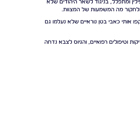
לין ומתפלל, בניגוד לשאר היהודים שלא
ך ולחקור מה המשמעות של המצוות.
 אותי כאבי בטן נוראיים שלא נעלמו גם
ות וטיפולים רפואיים, והגיוס לצבא נדחה
הוא זה שמשנה לי את התוכניות… ואמרתי
כדאי להמשיך לברר לעומק.
יעות, וסידרו לי עוד ועוד חברותות.
 ובהמשך עברתי ללמוד בישיבת 'נתיבות
עוד כמה חודשים אתגייס ליחידת 'חץ' –
… המליצו לי מאוד להחליף לתפילין מהודרות,
כסף, והורי לא מסכימים לקנות תפילין עבורי
שאתה תוכל לעזור לי. הבטחתי לו שבע"ה