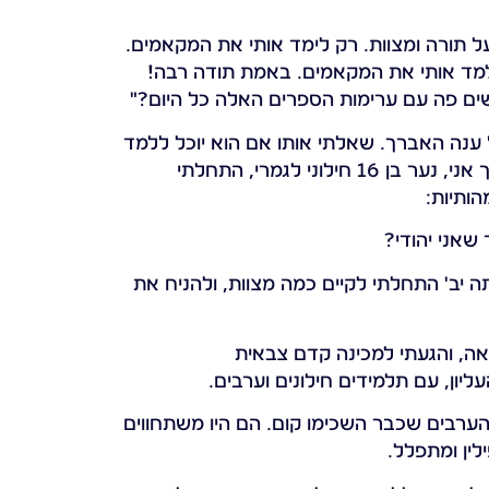
ל תורה ומצוות. רק לימד אותי את המקאמים.
למד אותי את המקאמים. באמת תודה רבה!
ים פה עם ערימות הספרים האלה כל היום?"
ענה האברך. שאלתי אותו אם הוא יוכל ללמד
אותי גמרא והוא דאג לי לאברך שהתחיל ללמד אותי. וכך אני, נער בן 16 חילוני לגמרי, התחלתי
ותיות:
שאני יהודי?
יב' התחלתי לקיים כמה מצוות, ולהניח את
ה, והגעתי למכינה קדם צבאית
ליון, עם תלמידים חילונים וערבים.
הערבים שכבר השכימו קום. הם היו משתחווים
ילין ומתפלל.