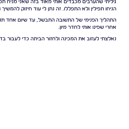
גיליתי שהערבים מכבדים אותי מאוד בזה שאני מניח תפי
הניחו תפילין ולא התפללו. זה נתן לי עוד חיזוק להמשי
התהליך הפנימי של התשובה התבשל, עד שיום אחד תקפו
אחרי שפינו אותי לחדר מיון.
נאלצתי לעזוב את המכינה ולחזור הביתה כדי לעבור בדיק
בשנה.
אמרתי לעצמי: "מה אני עושה עכשיו?" קלטתי שהקב"ה 
לעצמי שאם כבר אני בבית, והתחלתי איזשהו תהליך – 
חזרתי לכולל שאותו הכרתי, וביקשתי ללמוד בחברותא בקב
ב"ה אחרי תקופה החלטתי לשמור שבת באופן מלא וקבוע
עולם' לבעלי תשובה בבני ברק עד הגיוס לצבא. בע"ה ב
חרדים בחטיבת הצנחנים.
בדקתי את התפילין שלי, וגיליתי שהן כשרות בדוחק גדול
במיוחד לאור העובדה שאני בחור שלומד בישיבה. אין לי 
ואחד החברים בישיבה נתן לי את המספר שלך ואמר לי 