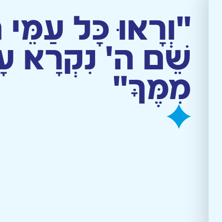
ת תפילין
מסירת/תרומת תפילין
תרומה
English
"וְרָאוּ כָּל עַמֵּי 
שֵׁם ה' נִקְרָא עָלֶ
מִמֶּךָּ"