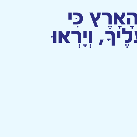
הָאָרֶץ כִּי
יךָ, וְיָרְאוּ