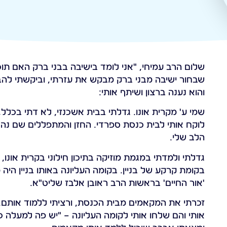
שלום הרב עמיחי, "אני לומד בישיבה בבני ברק האם תוכל
שבחור ישיבה מבני ברק מבקש את עזרתי, וביקשתי להב
והוא נענה ברצון ושיתף אותי:
שמי ע' מקרית אונו. גדלתי בבית אשכנזי, לא דתי בכלל
לוקח אותי לבית כנסת ספרדי. החזן והמתפללים שם נהג
הלב שלי.
גדלתי ולמדתי במגמת מוזיקה בתיכון חילוני בקרית אונו,
בקומת קרקע של בניין. בקומה העליונה באותו בניין הי
'אור החיים' בראשות הרב ראובן אלבז שליט"א.
זכרתי את המקאמים מבית הכנסת, ורציתי ללמוד אותם. 
אותי והם שלחו אותי לקומה העליונה – "יש פה למעלה כ