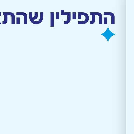
ת תפילין
מסירת/תרומת תפילין
תרומה
English
התפילין שהתאי