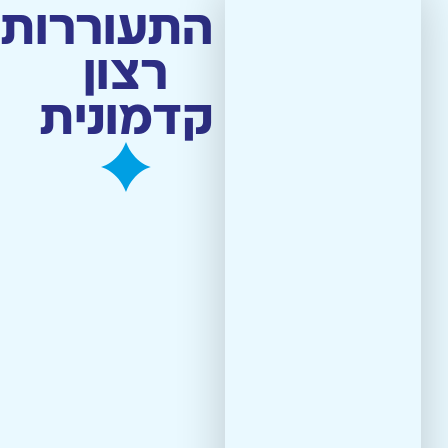
התעוררות
רצון
מסירת/תרומת תפילין
קדמונית