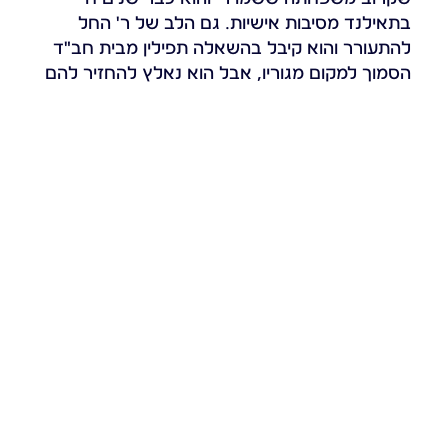
בתאילנד מסיבות אישיות. גם הלב של ר' החל
להתעורר והוא קיבל בהשאלה תפילין מבית חב"ד
הסמוך למקום מגוריו, אבל הוא נאלץ להחזיר להם
את התפילין ונכון לעכשיו אין לו. עוד באותו יום
דאגתי שהתפילין יגיעו לדורית, ששבוע לאחר מכן
נסעה לבקר את ר' כדי להביא לו כמה דברים
נחוצים מהארץ ומתנות וכמובן, את התפילין
החדשות.
סיפור קודם
הבא
הסיפור של ר' מקיבוץ עין כרמל
מבוסטון ועד זכרון יעקב