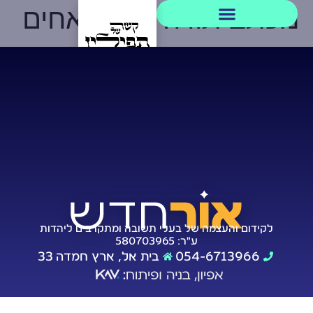
מכתב תודה מלב לאחים
מסירת/תרומת תפילין
לקידום והעצמה של בעלי תשובה ומתקרבים ליהדות
ע"ר: 580703965
054-6713966
בית אל, ארץ חמדה 33